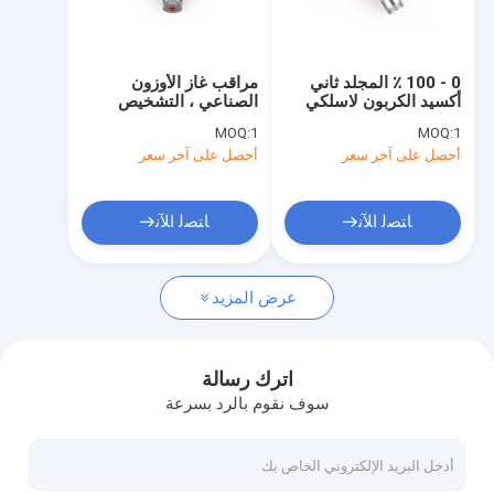
جولة في المعمل
مراقبة الجودة
0 - 100 ٪ المجلد ثاني
مراقب غاز الأوزون
أكسيد الكربون لاسلكي
الصناعي ، التشخيص
اتصل بنا
كاشف الغاز مع نظام
الذاتي للكشف عن غازات
MOQ:
1
MOQ:
1
التشغيل ثنائي اللغة
الفضاء المحصورة
أحصل على آخر سعر
أحصل على آخر سعر
اطلب اقتباس
News
ﺎﺘﺼﻟ ﺍﻶﻧ
ﺎﺘﺼﻟ ﺍﻶﻧ
عرض المزيد
كاشفات الغاز الصناعي
كاشف الغاز المفرد
اترك رسالة
سوف نقوم بالرد بسرعة
كاشف الغاز السام
محمول متعدد الغاز كاشف