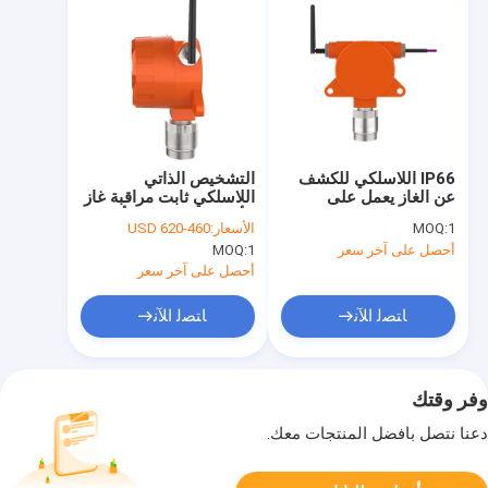
IP66 اللاسلكي للكشف
التشخيص الذاتي
عن الغاز يعمل على
اللاسلكي ثابت مراقبة غاز
الحائط للاستخدام
الأوزون الصناعي للأماكن
1
MOQ:
الأسعار:
460-620 USD
الصناعي
الضيقة
أحصل على آخر سعر
1
MOQ:
أحصل على آخر سعر
ﺎﺘﺼﻟ ﺍﻶﻧ
ﺎﺘﺼﻟ ﺍﻶﻧ
وفر وقتك
دعنا نتصل بأفضل المنتجات معك.