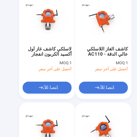
كاشف الغاز اللاسلكي
لاسلكي كاشف غاز أول
عالي الدقة AC110 -
أكسيد الكربون انفجار
230V 50 - 60Hz 320 *
برهان نوع الحائط
MOQ:
1
MOQ:
1
230 * 110MM
أحصل على آخر سعر
أحصل على آخر سعر
ﺎﺘﺼﻟ ﺍﻶﻧ
ﺎﺘﺼﻟ ﺍﻶﻧ
الصفحة الرئيسية
منتجات
معلومات عنا