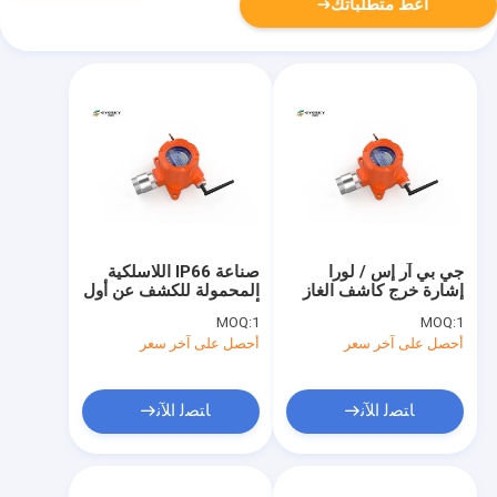
أعط متطلباتك
جي بي آر إس / لورا
صناعة IP66 اللاسلكية
إشارة خرج كاشف الغاز
المحمولة للكشف عن أول
اللاسلكي لحماية السلامة
أكسيد الكربون على
MOQ:
1
MOQ:
1
الحائط
أحصل على آخر سعر
أحصل على آخر سعر
ﺎﺘﺼﻟ ﺍﻶﻧ
ﺎﺘﺼﻟ ﺍﻶﻧ