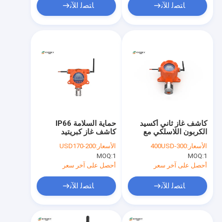
ﺎﺘﺼﻟ ﺍﻶﻧ
ﺎﺘﺼﻟ ﺍﻶﻧ
كاشف غاز ثاني أكسيد
حماية السلامة IP66
الكربون اللاسلكي مع
كاشف غاز كبريتيد
نطاق قياس 100٪ VOL
الهيدروجين لمشهد
الأسعار:
300-400USD
الأسعار:
USD170-200
الصناعة
MOQ:
1
MOQ:
1
أحصل على آخر سعر
أحصل على آخر سعر
ﺎﺘﺼﻟ ﺍﻶﻧ
ﺎﺘﺼﻟ ﺍﻶﻧ