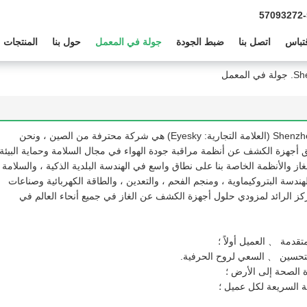
86--755-2
تباس
اتصل بنا
ضبط الجودة
جولة في المعمل
حول بنا
المنتجات
عمل
شركة Shenzhen Wuyanjie Technology Co. ، LTD (العلامة التجارية: Eyesky) هي شركة محترفة من الصين ، ونحن
أجهزة الكشف عن أنظمة مراقبة جودة الهواء في مجال السلامة وحماية البيئة
ز والأنظمة الخاصة بنا على نطاق واسع في الهندسة البلدية الذكية ، والسلامة
ندسة البتروكيماوية ، ومنجم الفحم ، والتعدين ، والطاقة الكهربائية وصناعات
ز الرائد لمزودي حلول أجهزة الكشف عن الغاز في جميع أنحاء العالم في
تقدمة 、 العميل أولاً ؛
تحسين 、 السعي لروح الحرفية.
ة الصحة إلى الأرض ؛
حة السريعة لكل عميل ؛