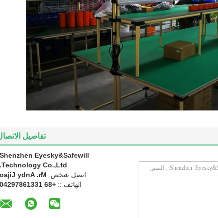
تفاصيل الاتصال
Shenzhen Eyesky&Safewill
Technology Co.,Ltd.
اتصل شخص:
Mr. Andy Jijao
الهاتف ::
+86 13316879240