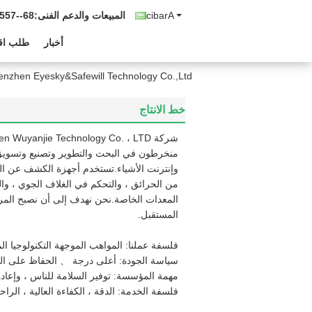
Arabic
المبيعات والدعم الفنى:
7239075
أخبار
طلب اق
Shenzhen Eyesky&Safewill Technology Co.,Ltd. جولة في الم
خط الانتاج
منخرطون في البحث والتطوير وتصنيع وتسويق 
وإنترنت الأشياء.تستخدم أجهزة الكشف عن الغا
من الحرائق ، والتحكم في الغلاف الجوي ، واله
المعدات الخاصة.نحن نهدف إلى أن نصبح المرك
المستقبل.
فلسفة عملنا: المواهب الموجهة التكنولوجيا الم
سياسة الجودة: أعلى درجة 、 الحفاظ على ال
مهمة المؤسسة: توفير السلامة للناس ، وإعاد
فلسفة الخدمة: الدقة ، الكفاءة العالية ، الرا