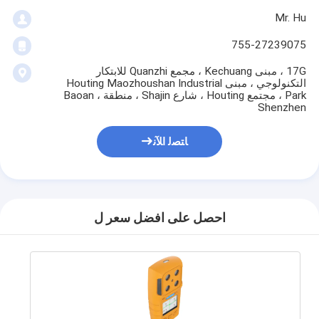
Mr. Hu
755-27239075
17G ، مبنى Kechuang ، مجمع Quanzhi للابتكار
التكنولوجي ، مبنى Houting Maozhoushan Industrial
Park ، مجتمع Houting ، شارع Shajin ، منطقة Baoan ،
Shenzhen
ﺎﺘﺼﻟ ﺍﻶﻧ
احصل على افضل سعر ل