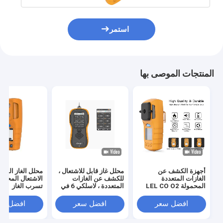
استمر
المنتجات الموصى بها
أجهزة الكشف عن
محلل غاز قابل للاشتعال ،
محلل الغاز السام
الغازات المتعددة
للكشف عن الغازات
الاشتعال المحمول
المحمولة LEL CO O2
المتعددة ، لاسلكي 6 في
تسرب الغاز
H2s مع شهادات CE
1
FCC ISO9001
افضل سعر
افضل سعر
افضل سع