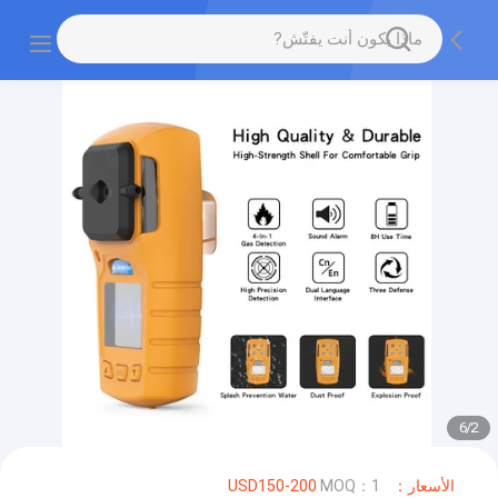
6
/
2
الأسعار：USD150-200
MOQ：1