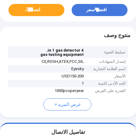
افضل سعر
ﺎﺘﺼﻟ ﺍﻶﻧ
منتوج وصف
,
4 in 1 gas detector
تسليط الضوء
gas testing equipment
إصدار الشهادات
CE,ROSH,ATEX,FCC,SIL
اسم العلامة التجارية
Eyesky
الأسعار
USD150-200
الحد الأدنى لكمية
1
القدرة على العرض
1000pcsperyear
عرض المزيد
تفاصيل الاتصال