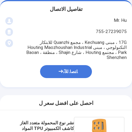
تفاصيل الاتصال
Mr. Hu
755-27239075
17G ، مبنى Kechuang ، مجمع Quanzhi للابتكار
التكنولوجي ، مبنى Houting Maozhoushan Industrial
Park ، مجتمع Houting ، شارع Shajin ، منطقة Baoan ،
Shenzhen
ﺎﺘﺼﻟ ﺍﻶﻧ
احصل على افضل سعر ل
نشر نوع المحمولة متعدد الغاز
كاشف الكمبيوتر TPU المواد