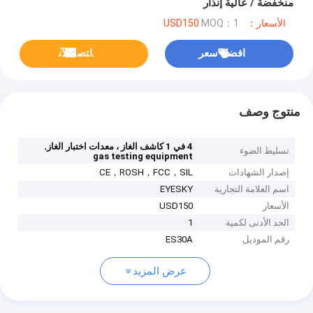
منخفضة / عالية إنذار
الأسعار：USD150
MOQ：1
افضل سعر
ﺎﺘﺼﻟ ﺍﻶﻧ
منتوج وصف
,
4 في 1 كاشف الغاز ، معدات اختبار الغاز
تسليط الضوء
gas testing equipment
إصدار الشهادات
CE，ROSH，FCC，SIL
اسم العلامة التجارية
EYESKY
الأسعار
USD150
الحد الأدنى لكمية
1
رقم الموديل
ES30A
عرض المزيد