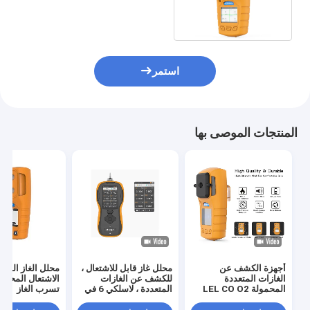
منخفضة / عالية إنذار
استمر
المنتجات الموصى بها
أجهزة الكشف عن
محلل غاز قابل للاشتعال ،
محلل الغاز السام
الغازات المتعددة
للكشف عن الغازات
الاشتعال المحمول
المحمولة LEL CO O2
المتعددة ، لاسلكي 6 في
تسرب الغاز
H2s مع شهادات CE
1
FCC ISO9001