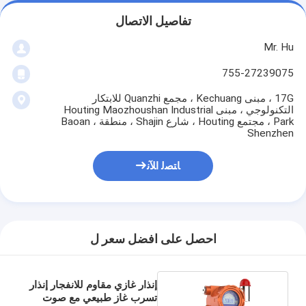
تفاصيل الاتصال
Mr. Hu
755-27239075
17G ، مبنى Kechuang ، مجمع Quanzhi للابتكار
التكنولوجي ، مبنى Houting Maozhoushan Industrial
Park ، مجتمع Houting ، شارع Shajin ، منطقة Baoan ،
Shenzhen
ﺎﺘﺼﻟ ﺍﻶﻧ
احصل على افضل سعر ل
إنذار غازي مقاوم للانفجار إنذار
تسرب غاز طبيعي مع صوت