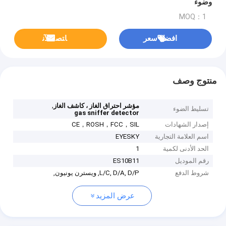
وضوء
MOQ：1
افضل سعر
ﺎﺘﺼﻟ ﺍﻶﻧ
منتوج وصف
,
مؤشر احتراق الغاز ، كاشف الغاز
تسليط الضوء
gas sniffer detector
إصدار الشهادات
CE，ROSH，FCC，SIL
اسم العلامة التجارية
EYESKY
الحد الأدنى لكمية
1
رقم الموديل
ES10B11
شروط الدفع
L/C, D/A, D/P, ويسترن يونيون,
عرض المزيد