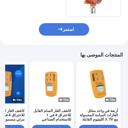
وضوء
استمر
المنتجات الموصى بها
أربعة في واحد محلل
كاشف الغاز السام القابل
كاشف الغاز القاب
الغازات السامة المحمولة
للاحتراق 4 في 1
مع 3.7V الليثيوم القابلة
للاستخدام الصناعي
مرئي مسموع
لإعادة الشحن