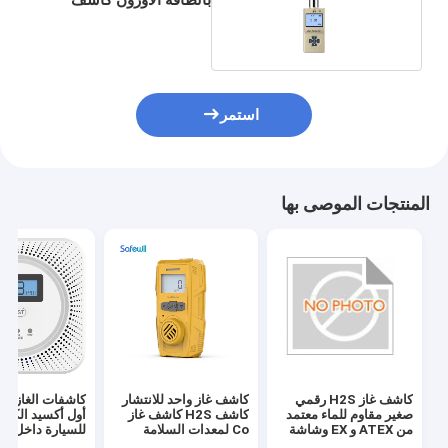
الغاز نوع مضخة LCD
الخلفية
استمر
المنتجات الموصى بها
كاشف غاز H2S رقمي
كاشف غاز واحد للانتشار
كاشفات الغاز ال
صغير مقاوم للماء معتمد
كاشف H2S كاشف غاز
أول أكسيد الكرب
من ATEX و EX وشاشة
Co لمعدات السلامة
للسيارة داخل جه
LCD للغازات القابلة
الشخصية
المنزل الذكي