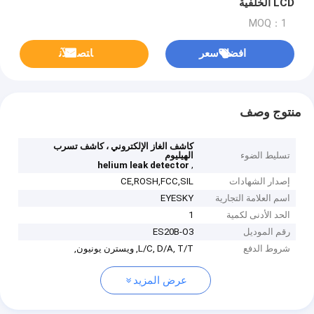
LCD الخلفية
MOQ：1
افضل سعر
ﺎﺘﺼﻟ ﺍﻶﻧ
منتوج وصف
كاشف الغاز الإلكتروني ، كاشف تسرب
تسليط الضوء
الهيليوم
,
helium leak detector
إصدار الشهادات
CE,ROSH,FCC,SIL
اسم العلامة التجارية
EYESKY
الحد الأدنى لكمية
1
رقم الموديل
ES20B-O3
شروط الدفع
L/C, D/A, T/T, ويسترن يونيون,
عرض المزيد