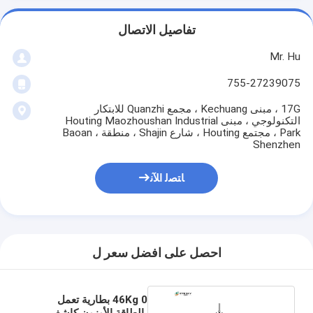
تفاصيل الاتصال
Mr. Hu
755-27239075
17G ، مبنى Kechuang ، مجمع Quanzhi للابتكار
التكنولوجي ، مبنى Houting Maozhoushan Industrial
Park ، مجتمع Houting ، شارع Shajin ، منطقة Baoan ،
Shenzhen
ﺎﺘﺼﻟ ﺍﻶﻧ
احصل على افضل سعر ل
0 46Kg بطارية تعمل
بالطاقة الأوزون كاشف