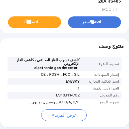
20A RS485
MOQ：1
افضل سعر
ﺎﺘﺼﻟ ﺍﻶﻧ
منتوج وصف
كاشف تسرب الغاز الصناعي ، كاشف الغاز
تسليط الضوء
الإلكتروني
,
electronic gas detector
إصدار الشهادات
CE，ROSH，FCC，SIL
اسم العلامة التجارية
EYESKY
الحد الأدنى لكمية
1
رقم الموديل
ES10B11-CO2
شروط الدفع
L/C, D/A, D/P, ويسترن يونيون,
عرض المزيد