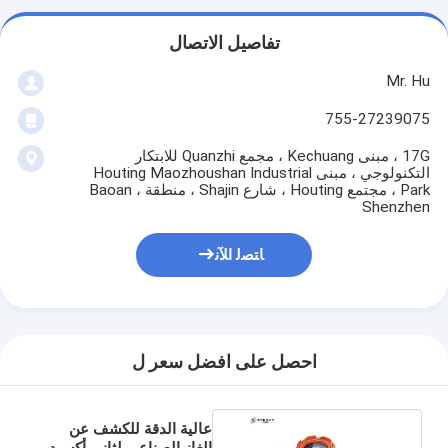
تفاصيل الاتصال
Mr. Hu
755-27239075
17G ، مبنى Kechuang ، مجمع Quanzhi للابتكار
التكنولوجي ، مبنى Houting Maozhoushan Industrial
Park ، مجتمع Houting ، شارع Shajin ، منطقة Baoan ،
Shenzhen
ﺎﺘﺼﻟ ﺍﻶﻧ
احصل على افضل سعر ل
عالية الدقة للكشف عن
الغاز الصناعي لثاني أكسيد