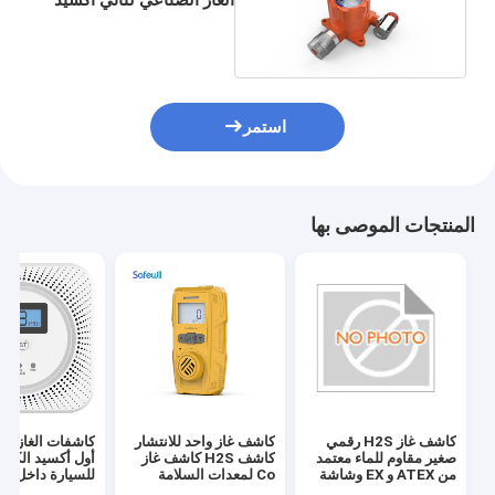
الكربون 4-20A RS485
استمر
المنتجات الموصى بها
كاشف غاز H2S رقمي
كاشف غاز واحد للانتشار
كاشفات الغاز ال
صغير مقاوم للماء معتمد
كاشف H2S كاشف غاز
أول أكسيد الكرب
من ATEX و EX وشاشة
Co لمعدات السلامة
للسيارة داخل جه
LCD للغازات القابلة
الشخصية
المنزل الذكي