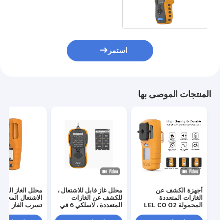
NO2 SO2 O3 CO
استمر
المنتجات الموصى بها
أجهزة الكشف عن
محلل غاز قابل للاشتعال ،
محلل الغاز السام
الغازات المتعددة
للكشف عن الغازات
الاشتعال المحمول
المحمولة LEL CO O2
المتعددة ، لاسلكي 6 في
تسرب الغاز
H2s مع شهادات CE
1
FCC ISO9001