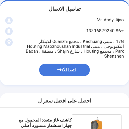
تفاصيل الاتصال
Mr. Andy Jijao
+86 13316879240
17G ، مبنى Kechuang ، مجمع Quanzhi للابتكار
التكنولوجي ، مبنى Houting Maozhoushan Industrial
Park ، مجتمع Houting ، شارع Shajin ، منطقة Baoan ،
Shenzhen
ﺎﺘﺼﻟ ﺍﻶﻧ
احصل على افضل سعر ل
كاشف غاز متعدد المحمول مع
جهاز استشعار مستورد أصلي