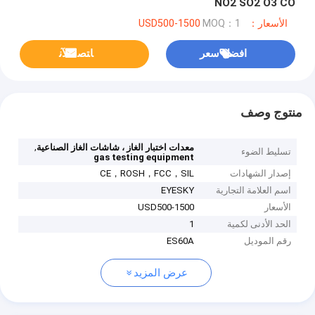
NO2 SO2 O3 CO
الأسعار：USD500-1500
MOQ：1
افضل سعر
ﺎﺘﺼﻟ ﺍﻶﻧ
منتوج وصف
,
معدات اختبار الغاز ، شاشات الغاز الصناعية
تسليط الضوء
gas testing equipment
إصدار الشهادات
CE，ROSH，FCC，SIL
اسم العلامة التجارية
EYESKY
الأسعار
USD500-1500
الحد الأدنى لكمية
1
رقم الموديل
ES60A
عرض المزيد